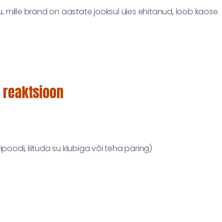
 mille bränd on aastate jooksul üles ehitanud, loob kaose.
 reaktsioon
poodi, liituda su klubiga või teha päring)