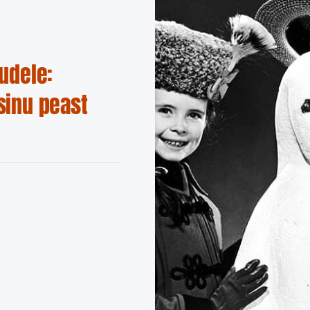
udele:
sinu peast