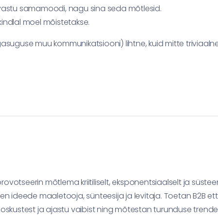
a vastu samamoodi, nagu sina seda mõtlesid.
 kindlal moel mõistetakse.
gasuguse muu kommunikatsiooni) lihtne, kuid mitte triviaaln
votseerin mõtlema kriitiliselt, eksponentsiaalselt ja süsteem
en ideede maaletooja, sünteesija ja levitaja. Toetan B2B et
uoskustest ja ajastu vaibist ning mõtestan turunduse trende