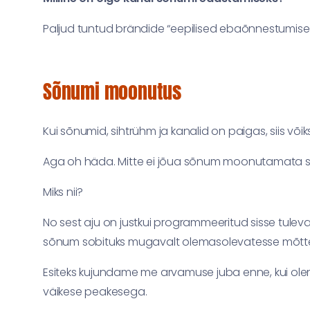
Paljud tuntud brändide “eepilised ebaõnnestumised”
Sõnumi moonutus
Kui sõnumid, sihtrühm ja kanalid on paigas, siis v
Aga oh häda. Mitte ei jõua sõnum moonutamata s
Miks nii?
No sest aju on justkui programmeeritud sisse tule
sõnum sobituks mugavalt olemasolevatesse mõtte
Esiteks kujundame me arvamuse juba enne, kui olem
väikese peakesega.