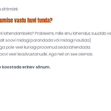
 sihtmärk:
kumise vastu huvi tunda?
mi lahendamiseks? Probleemi, mille sinu lahendus suudab v
salt soovi midagi parandada või midagi nautida)
, aga pole veel kunagi proovinud seda lahendada.
oovi veel teadvustanudki. Aga neil on see olemas.
leb koostada erinev sõnum.