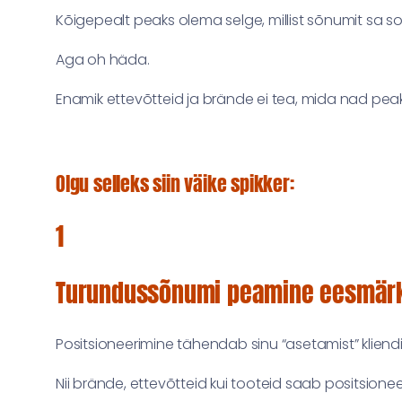
Kõigepealt peaks olema selge, millist sõnumit sa s
Aga oh häda.
Enamik ettevõtteid ja brände ei tea, mida nad pea
Olgu selleks siin väike spikker:
1
Turundussõnumi peamine eesmärk 
Positsioneerimine tähendab sinu “asetamist” kliend
Nii brände, ettevõtteid kui tooteid saab positsion