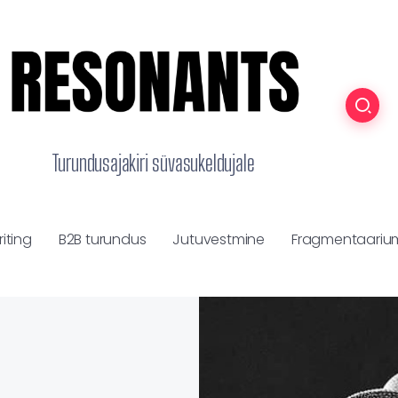
Turundusajakiri süvasukeldujale
iting
B2B turundus
Jutuvestmine
Fragmentaariu