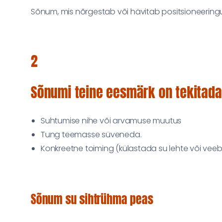
Sõnum, mis nõrgestab või hävitab positsioneeringu,
2
Sõnumi teine eesmärk on tekitada
Suhtumise nihe või arvamuse muutus
Tung teemasse süveneda.
Konkreetne toiming (külastada su lehte või veebi
Sõnum su sihtrühma peas