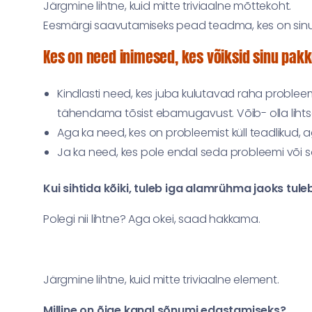
Järgmine lihtne, kuid mitte triviaalne mõttekoht.
Eesmärgi saavutamiseks pead teadma, kes on sinu
Kes on need inimesed, kes võiksid sinu pak
Kindlasti need, kes juba kulutavad raha problee
tähendama tõsist ebamugavust. Võib- olla liht
Aga ka need, kes on probleemist küll teadlikud
Ja ka need, kes pole endal seda probleemi või s
Kui sihtida kõiki, tuleb iga alamrühma jaoks tu
Polegi nii lihtne? Aga okei, saad hakkama.
Järgmine lihtne, kuid mitte triviaalne element.
Milline on õige kanal sõnumi edastamiseks?