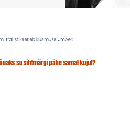
 trallist keerleb küsimuse ümber:
jõuaks su sihtmärgi pähe samal kujul?