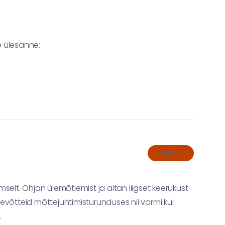
e ülesanne:
Follow Me
selt. Ohjan ülemõtlemist ja aitan liigset keerukust
tevõtteid mõttejuhtimisturunduses nii vormi kui
.