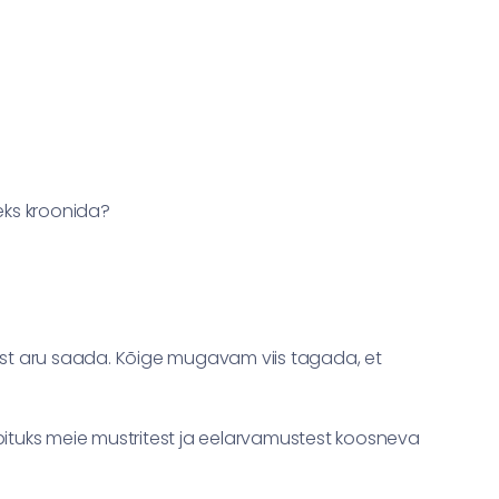
eks kroonida?
ist aru saada. Kõige mugavam viis tagada, et
bituks meie mustritest ja eelarvamustest koosneva