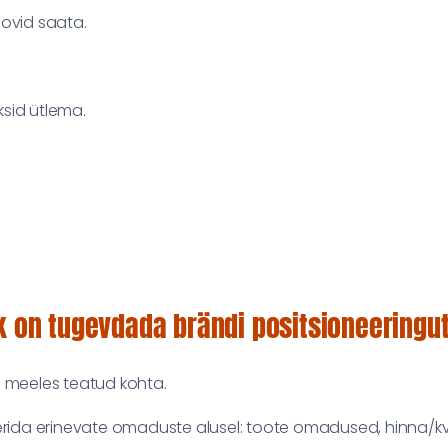
oovid saata.
ksid ütlema.
on tugevdada brändi positsioneeringu
i meeles teatud kohta.
eerida erinevate omaduste alusel: toote omadused, hinna/kv