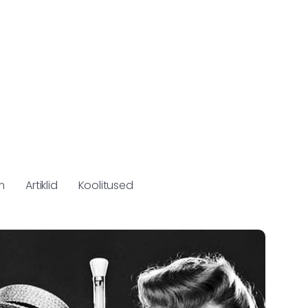
m
Artiklid
Koolitused