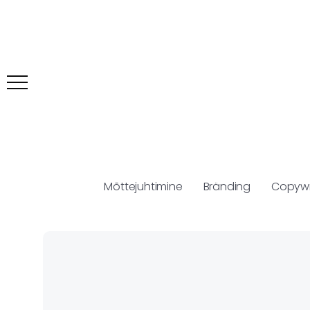
Mõttejuhtimine
Bränding
Copywr