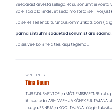
Seepärast arvesta sellega, et su sõnumit ei võet
Sa ei saa olla kindel, et seda mõistetakse – või just
Ja selles seisenbki turunduskommunikatsiooni (ja i
panna sihtrühm saadetud sõnumist aru saama.
Ja siis veel kõiki neid teisi asju tegema…
WRITTEN BY
Tiina Nuum
TURUNDUSMENTORI ja MÕTLEMISPARTNERI rollis pro
lihtsustada. ÄRI-, VARI- JA KÕNEKIRJUTAJANA ol
sisuga. ESINEJA ja KOOLITAJANA räägin tulevik