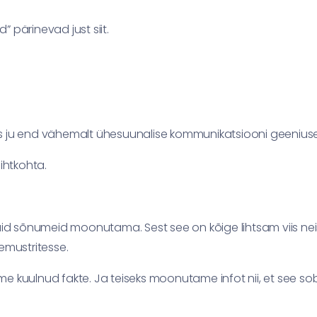
 pärinevad just siit.
õiks ju end vähemalt ühesuunalise kommunikatsiooni geenius
ihtkohta.
vaid sõnumeid moonutama. Sest see on kõige lihtsam viis ne
mustritesse.
e kuulnud fakte. Ja teiseks moonutame infot nii, et see so