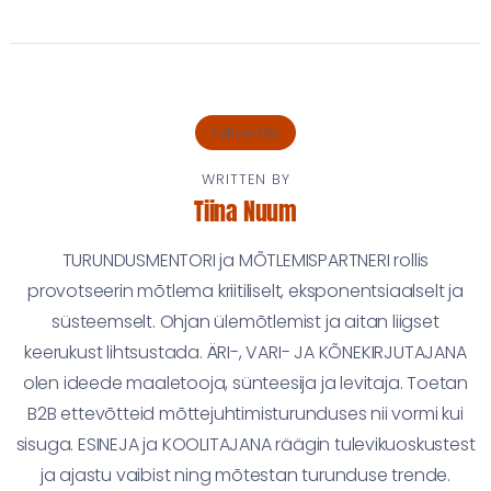
Follow Me
WRITTEN BY
Tiina Nuum
TURUNDUSMENTORI ja MÕTLEMISPARTNERI rollis
provotseerin mõtlema kriitiliselt, eksponentsiaalselt ja
süsteemselt. Ohjan ülemõtlemist ja aitan liigset
keerukust lihtsustada. ÄRI-, VARI- JA KÕNEKIRJUTAJANA
olen ideede maaletooja, sünteesija ja levitaja. Toetan
B2B ettevõtteid mõttejuhtimisturunduses nii vormi kui
sisuga. ESINEJA ja KOOLITAJANA räägin tulevikuoskustest
ja ajastu vaibist ning mõtestan turunduse trende.