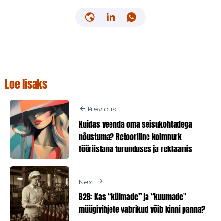
Loe lisaks
Previous
Kuidas veenda oma seisukohtadega
nõustuma? Retooriline kolmnurk
tööriistana turunduses ja reklaamis
Next
B2B: Kas “külmade” ja “kuumade”
müügivihjete vabrikud võib kinni panna?