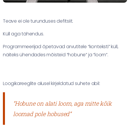
Teave ei ole turunduses defitsiit.
Küll aga tähendus.
Programmeerijad õpetavad arvutitele “konteksti” küll,
näiteks ühendades mõisteid “hobune” ja “loom”.
Loogikareeglite alusel kirjeldatud suhete abil:
“Hobune on alati loom, aga mitte kõik
loomad pole hobused”