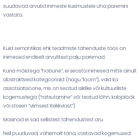
suudavad arvutid inimeste küsimustele üha paremini
vastata.
Kuid semantikas ehk teadmiste tähenduste töös on
inimesed endiselt arvutitest palju paremad.
Kuna mõistega “hobune”, ei seosta inimesed mitte ainult
abstraktseid kategooriaid (nagu “loom”), vaid ka
assotsiatsioone, mis on seotud isiklike või kultuuriliste
kogemustega (“ratsutamine” või teatud lõhn, kabjalöök
või stseen “viimsest Reliikviast”).
Masinad ei saa sellistest tähendustest aru.
Neil puuduvad, vähemalt täna, vastavad kogemused.