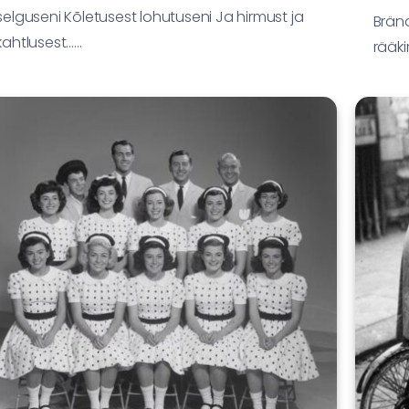
selguseni Kõletusest lohutuseni Ja hirmust ja
Bränd
kahtlusest…...
rääki