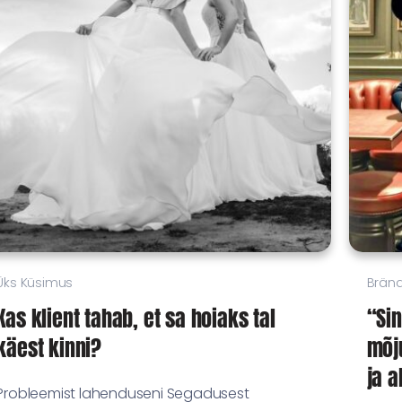
Üks Küsimus
Brän
Kas klient tahab, et sa hoiaks tal
“Sin
käest kinni?
mõj
ja a
Probleemist lahenduseni Segadusest