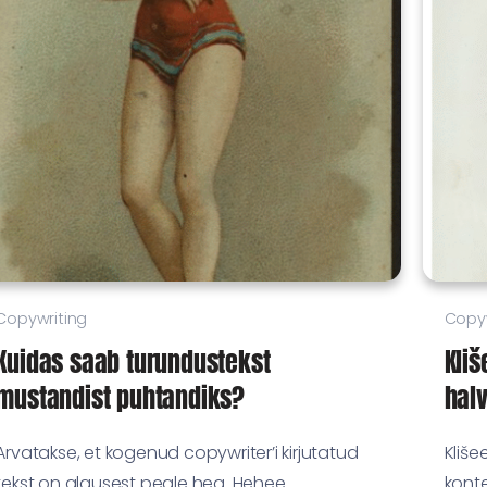
Copywriting
Copyw
Kuidas saab turundustekst
Kliš
mustandist puhtandiks?
hal
Arvatakse, et kogenud copywriter’i kirjutatud
Kliš
tekst on algusest peale hea. Hehee…...
konte