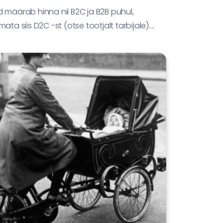
 määrab hinna nii B2C ja B2B puhul,
mata siis D2C -st (otse tootjalt tarbijale)....