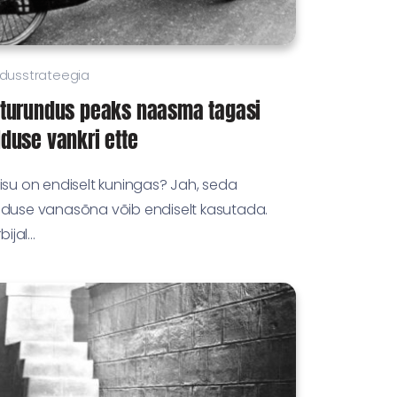
dusstrateegia
uturundus peaks naasma tagasi
duse vankri ette
isu on endiselt kuningas? Jah, seda
nduse vanasõna võib endiselt kasutada.
bijal...