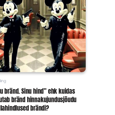
ding
u bränd. Sinu hind” ehk kuidas
utab bränd hinnakujundusjõudu
llahindlused brändi?