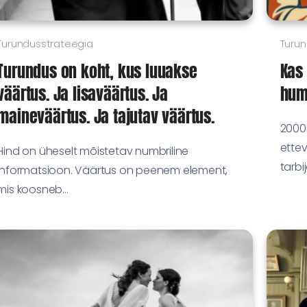
Turundusstrateegia
Turun
Turundus on koht, kus luuakse
Kas
väärtus. Ja lisaväärtus. Ja
hum
maineväärtus. Ja tajutav väärtus.
2000
ettev
Hind on üheselt mõistetav numbriline
tarbi
informatsioon. Väärtus on peenem element,
mis koosneb...