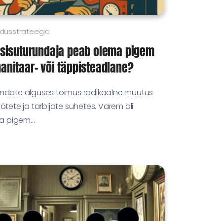
dusstrateegia
 sisuturundaja peab olema pigem
anitaar- või täppisteadlane?
ndate alguses toimus radikaalne muutus
õtete ja tarbijate suhetes. Varem oli
ja pigem...