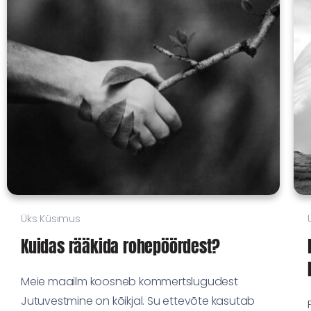
Üks Küsimus
Kuidas rääkida rohepöördest?
Meie maailm koosneb kommertslugudest
Jutuvestmine on kõikjal. Su ettevõte kasutab