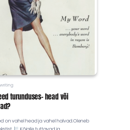
riting
eed turunduses- head või
vad?
eed on vahel head ja vahel halvad.Oleneb
kstist.
Kõigile tuttavad ja