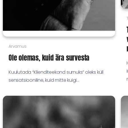
Arvamus
Ole olemas, kuid ära survesta
Kuulutada “Klienditeekond surnuks” oleks küll
sensatsiooniline, kuid mitte kuigi...