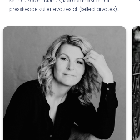
Mul oli ükskord ülemus, kelle lemmiksõna oli
pressiteade.Kui ettevõttes oli (kellegi arvates)...