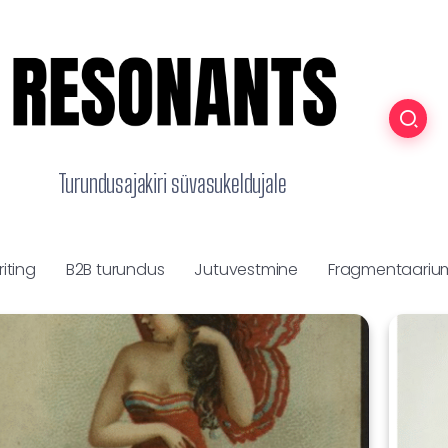
Turundusajakiri süvasukeldujale
iting
B2B turundus
Jutuvestmine
Fragmentaariu