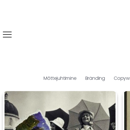
Mõttejuhtimine
Bränding
Copywr