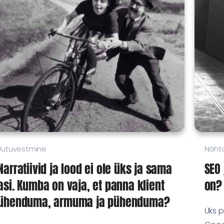
Jutuvestmine
Näht
Narratiivid ja lood ei ole üks ja sama
SEO 
asi. Kumba on vaja, et panna klient
on?
ühenduma, armuma ja pühenduma?
Üks p