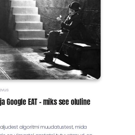
avus
ja Google EAT – miks see oluline
aljudest algoritmi muudatustest, mida