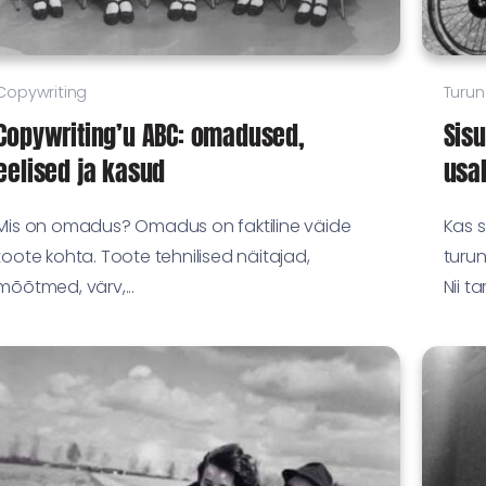
Copywriting
Turun
Copywriting’u ABC: omadused,
Sis
eelised ja kasud
usal
Mis on omadus? Omadus on faktiline väide
Kas s
toote kohta. Toote tehnilised näitajad,
turu
mõõtmed, värv,...
Nii tar