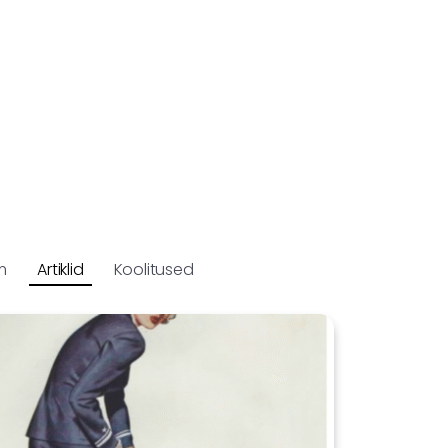
m
Artiklid
Koolitused